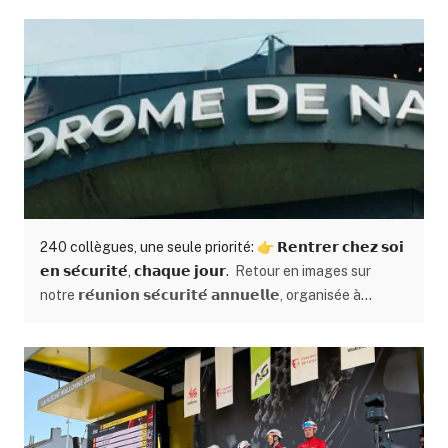
240 collègues, une seule priorité: 👉 𝗥𝗲𝗻𝘁𝗿𝗲𝗿 𝗰𝗵𝗲𝘇 𝘀𝗼𝗶
𝗲𝗻 𝘀𝗲́𝗰𝘂𝗿𝗶𝘁𝗲́, 𝗰𝗵𝗮𝗾𝘂𝗲 𝗷𝗼𝘂𝗿.
Retour en images sur
notre 𝗿𝗲́𝘂𝗻𝗶𝗼𝗻 𝘀𝗲́𝗰𝘂𝗿𝗶𝘁𝗲́ 𝗮𝗻𝗻𝘂𝗲𝗹𝗹𝗲, organisée à
l’aérodrome de Temploux ✈️ Des échanges concrets. Des
expériences terrain. Un engagement collectif fort
autour de notre 𝗮𝗺𝗯𝗶𝘁𝗶𝗼𝗻 : 𝘇𝗲́𝗿𝗼 𝗮𝗰𝗰𝗶𝗱𝗲𝗻𝘁. Parce que
derrière chaque chantier, il y a des femmes et des
hommes 👷‍♀️👷 Et leur sécurité passe avant tout.