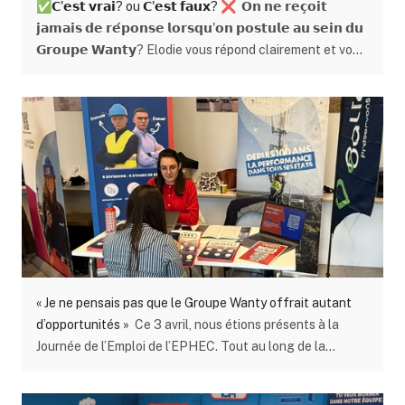
✅𝗖'𝗲𝘀𝘁 𝘃𝗿𝗮𝗶? ou 𝗖'𝗲𝘀𝘁 𝗳𝗮𝘂𝘅? ❌
𝗢𝗻 𝗻𝗲 𝗿𝗲𝗰̧𝗼𝗶𝘁
concrètement le rôle de la communication lors d’un
𝗷𝗮𝗺𝗮𝗶𝘀 𝗱𝗲 𝗿𝗲́𝗽𝗼𝗻𝘀𝗲 𝗹𝗼𝗿𝘀𝗾𝘂'𝗼𝗻 𝗽𝗼𝘀𝘁𝘂𝗹𝗲 𝗮𝘂 𝘀𝗲𝗶𝗻 𝗱𝘂
événement sportif de très haut niveau. Réveil matinal et
𝗚𝗿𝗼𝘂𝗽𝗲 𝗪𝗮𝗻𝘁𝘆? Elodie vous répond clairement et vous
premières accréditations Ma journée débute entre 8h30
détaille les étapes à suivre afin de postuler au sein de
et 9h00 au Van der Valk Hotel de Verviers. Dès mon
notre Groupe. 🎯Toi aussi, tu veux construire l’avenir avec
arrivée, je comprends que ce ne sera pas une journée «
nous? 🫵We Want You🫵
comme les autres ». Dans le parking, le bus des coureurs,
les véhicules techniques et les voitures du staff sont
déjà en place. À l’intérieur, chacun s’active : soigneurs,
mécaniciens, staff sportif… tout le monde sait
exactement ce qu’il a à faire. L’ambiance est concentrée,
presque électrique. En tant que stagiaire, je me sens
immédiatement plongé dans une organisation
parfaitement rodée. Après une rapide présentation au
directeur sportif, je reçois mes accréditations. Un petit
« Je ne pensais pas que le Groupe Wanty offrait autant
badge… mais un sésame précieux qui me donne accès
d’opportunités »
Ce 3 avril, nous étions présents à la
aux zones habituellement invisibles pour le public. À ce
Journée de l’Emploi de l’EPHEC. Tout au long de la
moment‑là, je réalise vraiment la chance que j’ai. Avant-
journée, notre stand a attiré de nombreux visiteurs,
course : au plus près de l’équipe Nous quittons ensuite
curieux d’en apprendre davantage sur nos métiers, nos
l’hôtel en suivant le car de l’équipe jusqu’au départ de la