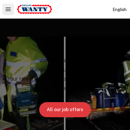
Le Groupe Wanty
English
Open main menu
Join the Wanty Group
Building the Future Together
Your talent, our vision: together, we'll shape your
career and build the future.
All our job offers