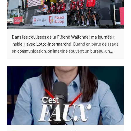
Dans les coulisses de la Flèche Wallonne : ma journée «
inside » avec Lotto‑Intermarché
Quand on parle de stage
en communication, on imagine souvent un bureau, un
ordinateur… et beaucoup de théorie. Mais au Groupe
Wanty, mon stage m’a emmené bien au‑delà. J’ai eu la
chance de vivre une journée totalement hors du commun
au cœur de la Flèche Wallonne, l’une des courses
cyclistes les plus emblématiques de Belgique. Une
immersion totale, inside , dans les coulisses du sport
professionnel. En tant que stagiaire au service
communication du Groupe Wanty, partenaire de l’équipe
Lotto‑Intermarché, j’ai eu l’opportunité de suivre Sofie
Ceyssens, responsable de presse de l’équipe, pendant
toute la journée. Une occasion unique de découvrir