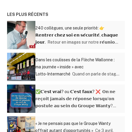
LES PLUS RÉCENTS
240 collègues, une seule priorité: 👉
𝗥𝗲𝗻𝘁𝗿𝗲𝗿 𝗰𝗵𝗲𝘇 𝘀𝗼𝗶 𝗲𝗻 𝘀𝗲́𝗰𝘂𝗿𝗶𝘁𝗲́, 𝗰𝗵𝗮𝗾𝘂𝗲
𝗷𝗼𝘂𝗿.
Retour en images sur notre 𝗿𝗲́𝘂𝗻𝗶𝗼𝗻
𝘀𝗲́𝗰𝘂𝗿𝗶𝘁𝗲́ 𝗮𝗻𝗻𝘂𝗲𝗹𝗹𝗲, organisée à
l’aérodrome de Temploux ✈️ Des échanges
Dans les coulisses de la Flèche Wallonne :
concrets. Des expériences terrain. Un
ma journée « inside » avec
engagement collectif fort autour de notre
Lotto‑Intermarché
Quand on parle de stage
𝗮𝗺𝗯𝗶𝘁𝗶𝗼𝗻 : 𝘇𝗲́𝗿𝗼 𝗮𝗰𝗰𝗶𝗱𝗲𝗻𝘁. Parce que
en communication, on imagine souvent un
derrière chaque chantier, il y a des femmes
bureau, un ordinateur… et beaucoup de
et des hommes 👷‍♀️👷 Et leur sécurité passe
✅𝗖'𝗲𝘀𝘁 𝘃𝗿𝗮𝗶? ou 𝗖'𝗲𝘀𝘁 𝗳𝗮𝘂𝘅? ❌
𝗢𝗻 𝗻𝗲
théorie. Mais au Groupe Wanty, mon stage
avant tout.
𝗿𝗲𝗰̧𝗼𝗶𝘁 𝗷𝗮𝗺𝗮𝗶𝘀 𝗱𝗲 𝗿𝗲́𝗽𝗼𝗻𝘀𝗲 𝗹𝗼𝗿𝘀𝗾𝘂'𝗼𝗻
m’a emmené bien au‑delà. J’ai eu la chance de
𝗽𝗼𝘀𝘁𝘂𝗹𝗲 𝗮𝘂 𝘀𝗲𝗶𝗻 𝗱𝘂 𝗚𝗿𝗼𝘂𝗽𝗲 𝗪𝗮𝗻𝘁𝘆?
vivre une journée totalement hors du
Elodie vous répond clairement et vous
commun au cœur de la Flèche Wallonne,
détaille les étapes à suivre afin de postuler
l’une des courses cyclistes les plus
« Je ne pensais pas que le Groupe Wanty
au sein de notre Groupe. 🎯Toi aussi, tu veux
emblématiques de Belgique. Une immersion
offrait autant d’opportunités »
Ce 3 avril,