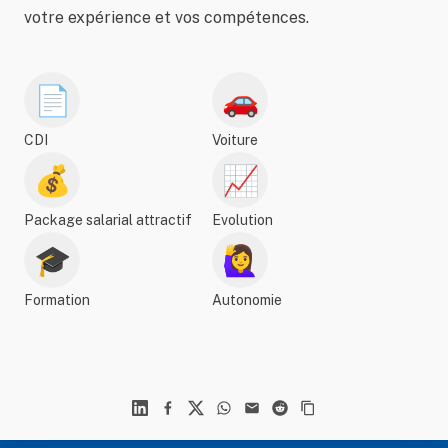
votre expérience et vos compétences.
📄
🚗
CDI
Voiture
💰
📈
Package salarial attractif
Evolution
🎓
🙋‍♀️
Formation
Autonomie
Linkedin
Facebook
X
WhatsApp
Mail
Reddit