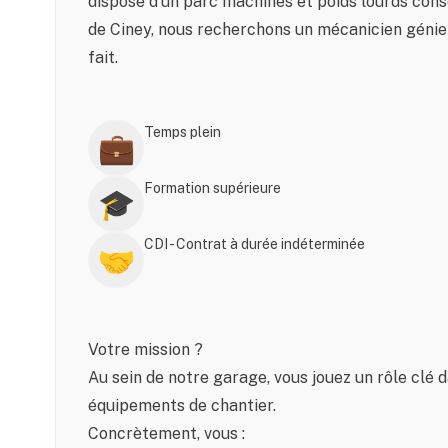
dispose d’un parc machines et poids lourds cons
de Ciney, nous recherchons un mécanicien génie c
fait.
Temps plein
💼
Formation supérieure
🎓
CDI - Contrat à durée indéterminée
🤝
Votre mission ?
Au sein de notre garage, vous jouez un rôle clé da
équipements de chantier.
Concrètement, vous :