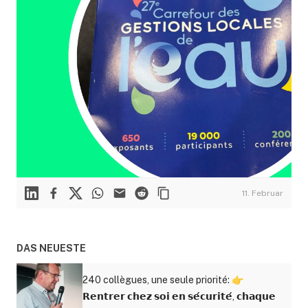
Linkedin
Facebook
X
WhatsApp
Mail
Reddit
11. Februar
DAS NEUESTE
240 collègues, une seule priorité: 👉
𝗥𝗲𝗻𝘁𝗿𝗲𝗿 𝗰𝗵𝗲𝘇 𝘀𝗼𝗶 𝗲𝗻 𝘀𝗲́𝗰𝘂𝗿𝗶𝘁𝗲́, 𝗰𝗵𝗮𝗾𝘂𝗲