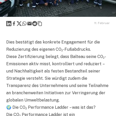
Linkedin
Facebook
X
WhatsApp
Mail
Reddit
11. Februar
Dies bestätigt das konkrete Engagement für die
Reduzierung des eigenen CO₂-Fußabdrucks.
Diese Zertifizierung belegt, dass Balteau seine CO₂-
Emissionen aktiv misst, kontrolliert und reduziert –
und Nachhaltigkeit als festen Bestandteil seiner
Strategie versteht. Sie würdigt zudem die
Transparenz des Unternehmens und seine Teilnahme
an branchenweiten Initiativen zur Verringerung der
globalen Umweltbelastung.
🌍 Die CO₂ Performance Ladder – was ist das?
Die CO₂ Performance Ladder ist ein