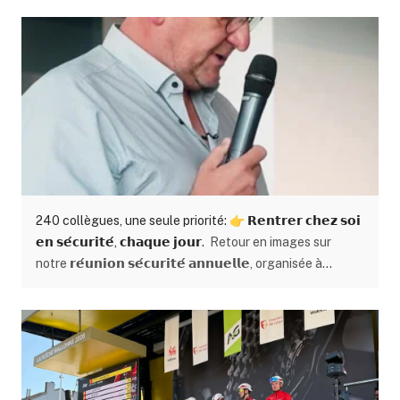
240 collègues, une seule priorité: 👉 𝗥𝗲𝗻𝘁𝗿𝗲𝗿 𝗰𝗵𝗲𝘇 𝘀𝗼𝗶
𝗲𝗻 𝘀𝗲́𝗰𝘂𝗿𝗶𝘁𝗲́, 𝗰𝗵𝗮𝗾𝘂𝗲 𝗷𝗼𝘂𝗿.
Retour en images sur
notre 𝗿𝗲́𝘂𝗻𝗶𝗼𝗻 𝘀𝗲́𝗰𝘂𝗿𝗶𝘁𝗲́ 𝗮𝗻𝗻𝘂𝗲𝗹𝗹𝗲, organisée à
l’aérodrome de Temploux ✈️ Des échanges concrets. Des
expériences terrain. Un engagement collectif fort
autour de notre 𝗮𝗺𝗯𝗶𝘁𝗶𝗼𝗻 : 𝘇𝗲́𝗿𝗼 𝗮𝗰𝗰𝗶𝗱𝗲𝗻𝘁. Parce que
derrière chaque chantier, il y a des femmes et des
hommes 👷‍♀️👷 Et leur sécurité passe avant tout.