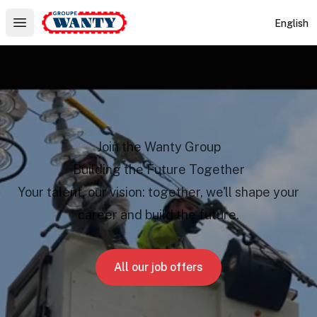
Le Groupe Wanty
English
Open main menu
Join the Wanty Group
Building the Future Together
Your talent, our vision: together, we'll shape your
career and build the future.
All our job offers