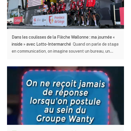
Dans les coulisses de la Flèche Wallonne : ma journée «
inside » avec Lotto‑Intermarché
Quand on parle de stage
en communication, on imagine souvent un bureau, un
ordinateur… et beaucoup de théorie. Mais au Groupe
Wanty, mon stage m’a emmené bien au‑delà. J’ai eu la
chance de vivre une journée totalement hors du commun
au cœur de la Flèche Wallonne, l’une des courses
cyclistes les plus emblématiques de Belgique. Une
immersion totale, inside , dans les coulisses du sport
professionnel. En tant que stagiaire au service
communication du Groupe Wanty, partenaire de l’équipe
Lotto‑Intermarché, j’ai eu l’opportunité de suivre Sofie
Ceyssens, responsable de presse de l’équipe, pendant
toute la journée. Une occasion unique de découvrir