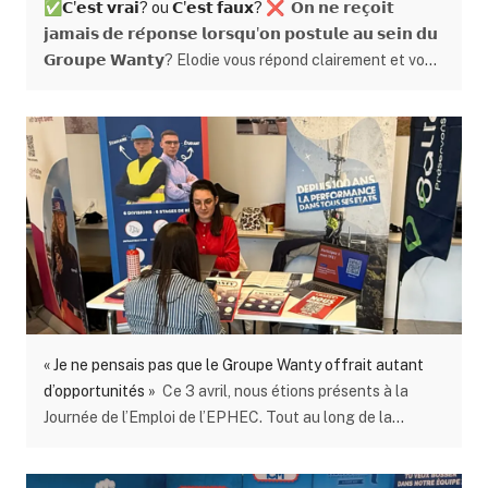
✅𝗖'𝗲𝘀𝘁 𝘃𝗿𝗮𝗶? ou 𝗖'𝗲𝘀𝘁 𝗳𝗮𝘂𝘅? ❌
𝗢𝗻 𝗻𝗲 𝗿𝗲𝗰̧𝗼𝗶𝘁
concrètement le rôle de la communication lors d’un
𝗷𝗮𝗺𝗮𝗶𝘀 𝗱𝗲 𝗿𝗲́𝗽𝗼𝗻𝘀𝗲 𝗹𝗼𝗿𝘀𝗾𝘂'𝗼𝗻 𝗽𝗼𝘀𝘁𝘂𝗹𝗲 𝗮𝘂 𝘀𝗲𝗶𝗻 𝗱𝘂
événement sportif de très haut niveau. Réveil matinal et
𝗚𝗿𝗼𝘂𝗽𝗲 𝗪𝗮𝗻𝘁𝘆? Elodie vous répond clairement et vous
premières accréditations Ma journée débute entre 8h30
détaille les étapes à suivre afin de postuler au sein de
et 9h00 au Van der Valk Hotel de Verviers. Dès mon
notre Groupe. 🎯Toi aussi, tu veux construire l’avenir avec
arrivée, je comprends que ce ne sera pas une journée «
nous? 🫵We Want You🫵
comme les autres ». Dans le parking, le bus des coureurs,
les véhicules techniques et les voitures du staff sont
déjà en place. À l’intérieur, chacun s’active : soigneurs,
mécaniciens, staff sportif… tout le monde sait
exactement ce qu’il a à faire. L’ambiance est concentrée,
presque électrique. En tant que stagiaire, je me sens
immédiatement plongé dans une organisation
parfaitement rodée. Après une rapide présentation au
directeur sportif, je reçois mes accréditations. Un petit
« Je ne pensais pas que le Groupe Wanty offrait autant
badge… mais un sésame précieux qui me donne accès
d’opportunités »
Ce 3 avril, nous étions présents à la
aux zones habituellement invisibles pour le public. À ce
Journée de l’Emploi de l’EPHEC. Tout au long de la
moment‑là, je réalise vraiment la chance que j’ai. Avant-
journée, notre stand a attiré de nombreux visiteurs,
course : au plus près de l’équipe Nous quittons ensuite
curieux d’en apprendre davantage sur nos métiers, nos
l’hôtel en suivant le car de l’équipe jusqu’au départ de la