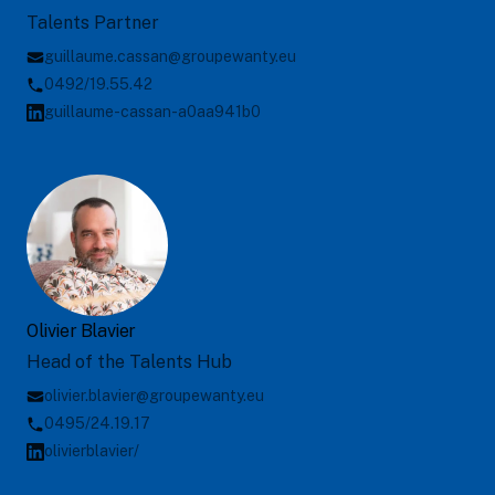
Talents Partner
guillaume.cassan@groupewanty.eu
0492/19.55.42
guillaume-cassan-a0aa941b0
Olivier Blavier
Head of the Talents Hub
olivier.blavier@groupewanty.eu
0495/24.19.17
olivierblavier/